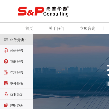
首页
关于我们
立项咨询
业务分类：
可研报告
节能报告
立项报告
境外备案
商业策划
并购咨询