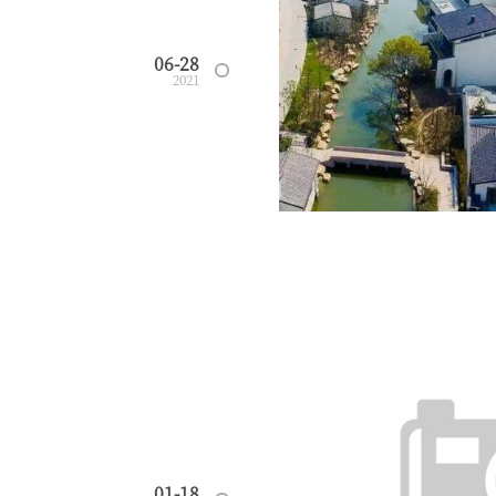
06-28
2021
01-18