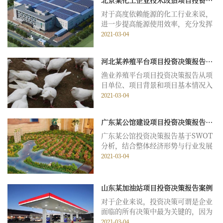
析项目，最大限度地降低投资风险。
下面就为大家分享一份某县大棚种植
对于高度依赖能源的化工行业来说，
基地项目投资决策研...
进一步提高能源使用效率，充分发挥
能源利用率才能节约生产过程中的成
2021-03-04
本，提高化工企业的经济效益。通过
技术改造项目升级优化高能耗装置可
河北某养殖平台项目投资决策报告案例
以为企业带来巨大收益，化工企业技
术改造项目投资决策报告案例：
渔业养殖平台项目投资决策报告从项
第一章 某化工企...
目单位、项目背景和项目基本情况入
手，结合实际财务分析、风险分析、
2021-03-04
经济社会效益分析等多方面对项目进
行了评估。 某公司渔业养殖平台
广东某公馆建设项目投资决策报告案例
项目投资决策报告案例 第一章 某
公司渔业养殖平台项目概述 第一
广东某公馆投资决策报告基于SWOT
节项目单位情况...
分析，结合整体经济形势与行业发展
趋势对项目的财务能力、发展情况进
2021-03-04
行了全面分析，以下就是案例内
容。 第一章 公馆投资项目分
析 第一节优势 项目具有地理
山东某加油站项目投资决策报告案例
位置的优越性。项目坐落于迎宾大
对于企业来说，投资决策可谓是企业
道，东临..,西临.....
面临的所有决策中最为关键的，因为
投资决策一旦失误，企业往往会面临
2021-03-04