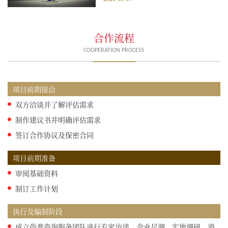
着巨大的损失，严重来说甚至会面临
着破产的风险，因此，提高投资决策
报告的撰写质量，将这项工作落到实
合作流程
处，在很大程度上能够减少风险，规
避损失。下面就为...
COOPERATION PROCESS
项目前期接洽
双方洽谈并了解评估需求
制作建议书并明确评估需求
签订合作协议及保密合同
项目前期准备
审阅基础资料
制订工作计划
执行及编制阶段
成立尚普咨询服务团队进行专家访谈、企业尽调、实地调研、消