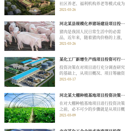
社区养老、福利机构养老等模式成为
了老年群体的普遍选择，尤其是社区
2021-03-26
养老模式受到了老年人的大力推崇，
显示出巨大的发展潜力，因此越来越
河北某县规模化养猪场建设项目投资决策报告案例
多的开发商进入了养老地产开发和建
猪肉是我国人民日常生活中的必需
设项目，为了规避项目风险，保障投
品，近年来，随着猪肉价格的上涨，
资收益，做好养老...
规模化养猪场已经成为了生猪生产和
2021-03-26
养殖的主体，虽然进行规模化养殖收
益可观，但是随着猪肉价格的波动、
某化工厂新增生产线项目投资可行性研究报告案例
猪瘟等疫病的影响，规模养殖的风险
也较大，那么现在投资规模化养猪场
投资决策在对项目进行充分调查研究
建设项目究竟是否值...
的基础上，从项目概况、项目筹融资
方案、项目治理结构、项目财务测
2021-03-17
算、项目风险分析等多角度对项目进
行评价，是项目投资可行性研究的重
河北某大棚种植基地项目投资决策研究报告案例
要内容，是对项目做出投资决策之前
必不可少的步骤。化工厂新增生产线
在对大棚种植基地项目进行投资决策
项目投资可行性研究...
之前，必不可少的步骤就是从项目概
况、项目筹融资方案、项目财务测
2021-03-09
算、项目风险分析等多角度对项目进
行评价，通过全面、系统、客观的分
北京某化工企业技术改造项目投资决策报告案例