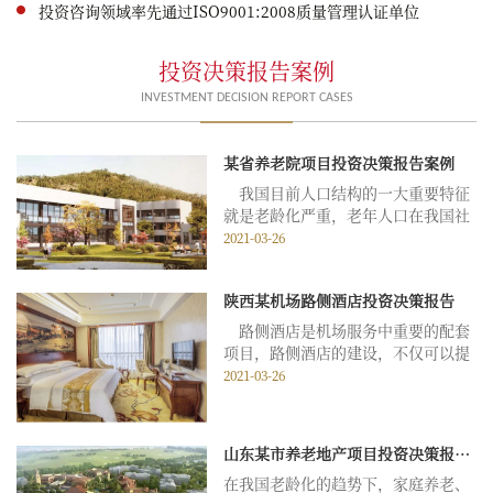
投资咨询领域率先通过ISO9001:2008质量管理认证单位
投资决策报告案例
INVESTMENT DECISION REPORT CASES
某省养老院项目投资决策报告案例
我国目前人口结构的一大重要特征
就是老龄化严重，老年人口在我国社
会总人口中的比重在近年来呈现上升
2021-03-26
趋势，对于子女来说，赡养老人的压
力较为沉重，但是随着人们思想观念
陕西某机场路侧酒店投资决策报告
的不断转变，越来越多的老人选择去
养老院安度晚年，这大大利好养老院
路侧酒店是机场服务中重要的配套
项目的发展，在对...
项目，路侧酒店的建设，不仅可以提
高机场服务保障水平，更可以提升机
2021-03-26
场的整体形象。机场路侧酒店投资决
策报告是正式实行项目投资决策之前
必不可少的步骤，投资决策报告不仅
山东某市养老地产项目投资决策报告案例
可以降低投资风险，提高项目收益。
在我国老龄化的趋势下，家庭养老、
机场路侧酒店投资...