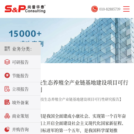
010-82885739
业务分类：
可研报告
首页
>
成功案例
节能报告
某陆基水产科技生态养殖全产业链基地建设项目可行
性研究报告案例
立项报告
关键字：【陆基水产科技生态养殖全产业链基地建设项目可行性研究报告】
境外备案
2024-12-25 11:12:40
“十四五”时期是我国全面建成小康社会、实现第一个百年奋
商业策划
斗目标之后，乘势而上开启全面建设社会主义现代化国家新征程、
并购咨询
向第二个百年奋斗目标进军的第一个五年，是我国科学谋划推