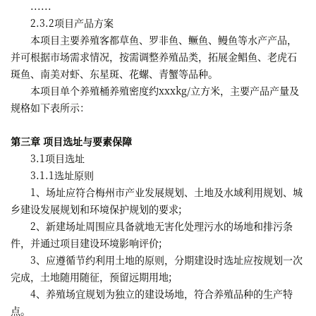
......
2.3.2项目产品方案
本项目主要养殖客都草鱼、罗非鱼、鳜鱼、鳗鱼等水产产品，
并可根据市场需求情况，按需调整养殖品类，拓展金鲳鱼、老虎石
斑鱼、南美对虾、东星斑、花螺、青蟹等品种。
本项目单个养殖桶养殖密度约xxxkg/立方米，主要产品产量及
规格如下表所示：
第三章 项目选址与要素保障
3.1项目选址
3.1.1选址原则
1、场址应符合梅州市产业发展规划、土地及水域利用规划、城
乡建设发展规划和环境保护规划的要求;
2、新建场址周围应具备就地无害化处理污水的场地和排污条
件，并通过项目建设环境影响评价;
3、应遵循节约利用土地的原则，分期建设时选址应按规划一次
完成，土地随用随征，预留远期用地;
4、养殖场宜规划为独立的建设场地，符合养殖品种的生产特
点。