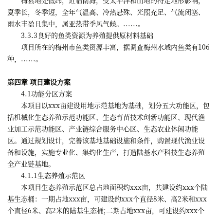
夏季长，冬季短，全年气温高、冷热悬殊、光照充足、气流闭塞、
雨水丰盈且集中，属亚热带季风气候。......。
3.3.3良好的鱼类资源为养殖提供原材料基础
项目所在的梅州市鱼类资源丰富，据调查梅州水域内鱼类有106
种，......。
第四章 项目建设方案
4.1功能分区方案
本项目以xxx亩建设用地示范基地为基础，划分五大功能区，包
括机械化生态养殖示范功能区、生态育苗技术创新功能区、现代渔
业加工示范功能区、产业链综合服务中心区、生态农业休闲功能
区。通过规划设计，完善该基地基础设施和条件，购置现代渔业设
备和设施，实施专业化、集约化生产，打造陆基水产科技生态养殖
全产业链基地。
4.1.1生态养殖示范区
本项目生态养殖示范区总占地面积约xxx亩，共建设约xxx个陆
基生态桶：一期占地xxx亩，可建设约xxx个直径8米、高2米和xxx
个直径6米、高2米的陆基生态桶;二期占地xxx亩，可建设约xxx个