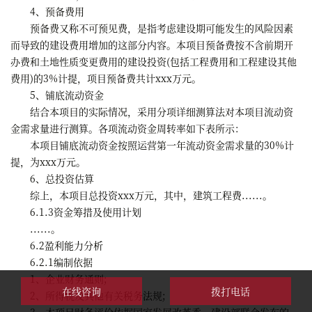
4、预备费用
预备费又称不可预见费，是指考虑建设期可能发生的风险因素
而导致的建设费用增加的这部分内容。本项目预备费按不含前期开
办费和土地性质变更费用的建设投资(包括工程费用和工程建设其他
费用)的3%计提，项目预备费共计xxx万元。
5、铺底流动资金
结合本项目的实际情况，采用分项详细测算法对本项目流动资
金需求量进行测算。各项流动资金周转率如下表所示：
本项目铺底流动资金按照运营第一年流动资金需求量的30%计
提，为xxx万元。
6、总投资估算
综上，本项目总投资xxx万元，其中，建筑工程费......。
6.1.3资金筹措及使用计划
......。
6.2盈利能力分析
6.2.1编制依据
1、企业财务通则;
在线咨询
拨打电话
2、所得税及其他有关税务法规;
3、本项目财务评价依据国家发展改革委、建设部联合发布的