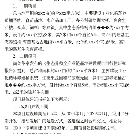
1、一期项目
总占地面积约xxx亩(约合xxx平方米)，主要建设工业化循环养
殖桶系统、育苗基地、水产品加工厂、办公科研培训大楼、宿舍生
活楼、仓库、饲料厂等建筑，其中生态养殖桶占地���约xxx平方
米，设计约xxx个直径8米、高2米和xxx个直径6米、高2米的陆基生
态养殖桶;育苗基地占地约xxx平方米，设计约xxx个直径6米、高2
米的路基生态育苗桶。
2、二期项目
尚普华泰发布的《
生态养殖全产业链基地建设项目可行性研究
报告
》提到，总占地面积约xxx亩(约合xxx平方米)，主要建设工业
化循环养殖桶系统、生态果蔬园和渔旅观光园，其中生态养殖桶占
地���约xxx平方米，设计约xxx个直径8米、高2米和xxx个直径6
米、高2米的陆基生态桶。
项目具体建筑指标如下表所示：
1.1.6项目建设工期
本项目建设周期预计5年，从2024年1月-2029年1月，采用“分
期开发、滚动发展”的建设方式，各进程之间合理交叉，相互协
调。其中一期项目建设周期约3年，二期项目建设周期约2年。