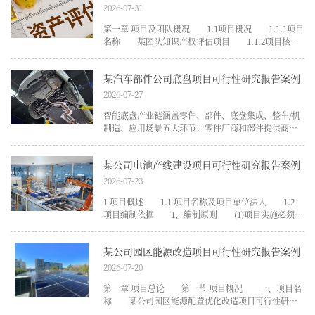
济时代对芯片产品的需
2026-07-31
第一章 项目及团队概况 1.1项目概况 1.1.1项目
名称 某团队知识产权评估项目 1.1.2项目核心
技术及优势 在复杂、开放、动态、难控的互联网
上实现可信可管可控的数据互联互通互操作，是全球
某汽车部件公司底盘项目可行性研究报告案例
数字化转型与数字经济健康发展的重大需求，蕴含着
数
2026-07-27
智能底盘产业链涵盖零件、部件、底盘集成、整车/机
制造、应用场景五大环节：零件厂商和部件提供商提
供硬件基础与核心元器件，技术壁垒高;底盘集成商整
合硬件和软件，实现多系统协同控制;在应用场景上，
某公司电池产线建设项目可行性研究报告案例
除了满足高端车型对极致操控与舒适性的追求外，智
能底盘更是
2026-07-23
1 项目概述 1.1 项目名称及项目单位法人 1.2
项目编制依据 1、编制原则 (1)项目实施必须遵
循国家的各项政策、法规和法令，符合国家产业政
策、投资方向及行业和地区的规划。 (2)以科学、
某公司园区能源改造项目可行性研究报告案例
实事求是的态度，公正、客观地反映本项目实施的实
2026-07-20
第一章 项目总论 第一节 项目概况 一、项目名
称 某公司园区能源配置优化改造项目可行性研究
报告 二、项目单位 三、项目地点 四、项