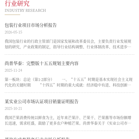
行业研究
INDUSTRY RESEARCH
包装行业项目市场分析报告
2026-05-15
我国包装行业的行政主管部门是国家发展和改革委员会，主要负责行业发展规
划的研究，产业政策的制定，指导行业结构调整、行业体制改革、技术进步和
技术......
尚普华泰：完整版十五五规划主要内容
2025-11-24
第一板块：总论（第1-2部分） 一、“十五五”时期是基本实现社会主义现
代化的关键时期 “十四五”时期的重大成就：经济稳中有进、科技创新
成......
某实业公司市场认证项目销量证明报告
2025-10-21
我国芒果消费传统以鲜食为主，近年来芒果汁、芒果干、芒果酱等市场份额增
长迅速，需求旺盛，鼓励了更多农户种植芒果。尚普华泰关于《实业公司市场
认证......