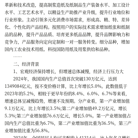
革新和技术改造，提高制浆造纸及纸制品生产装备水平、加工设计
水平、工艺艺术水平，以精益生产助推产业升级，提升行业地位和
行业形象。主动引领多元化消费市场需求，形成高、精、特、差异
化、个性化的产品结构。按照用户的实际技术需求增加纸张和纸制
品的品种，提升产品品质、培育更多纸品品牌，提升品牌影响力和
竞争力，产品服务向定向定制和一对一服务转变。细分品种，增加
国内工农业技术用纸、科技国防用纸及用浆供给和品种。
……
二、经济背景
1、宏观经济保持增长，但增速总体减慢，经济上行压力大
2024年，我国国内生产总值首次突破130万亿元，达到
1349084亿元，按不变价格计算，比上年增长5.0%。此数值低于
2023年的5.2%，相较于更早年份的8.4%、6.0%、6.7%等来看，
增速总体呈减慢趋势，增速不及预期。分产业看，第一产业增加值
9.1万亿元，比上年增长3.5%;第二产业增加值49.2万亿元，增长
5.3%;第三产业增加值76.6万亿元，增长5.0%。第一产业增加值占
国内生产总值比重为6.7%，第二产业增加值比重为36.5%，第三产
业增加值比重为56.8%。
2024年，全国居民人均可支配收入41314元，比上年名义增长