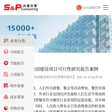
010-82885739
业务分类：
可研报告
首页
>
成功案例
节能报告
某环保餐具产业园建设项目可行性研究报告案例
立项报告
关键字：【环保餐具产业园建设项目可行性研究报告】 2025-10-14 16:29:18
境外备案
随着经济的发展，人们外出就餐、聚会等活动增加，餐饮市场
规模不断扩大。同时，外卖行业也因经济发展和人们生活节奏加快
商业策划
而持续壮大。纸浆模塑餐具作为餐饮行业常用的包装容器，其市场
需求也会随之增加。同时，人民收入增多会引发消费观念的转变和
并购咨询
消费结构的升级。尚普华泰《
环保餐具产业园建设项目可行性研究