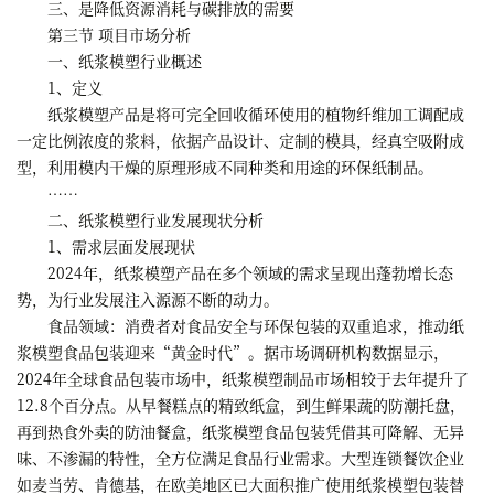
三、是降低资源消耗与碳排放的需要
第三节 项目市场分析
一、纸浆模塑行业概述
1、定义
纸浆模塑产品是将可完全回收循环使用的植物纤维加工调配成
一定比例浓度的浆料，依据产品设计、定制的模具，经真空吸附成
型，利用模内干燥的原理形成不同种类和用途的环保纸制品。
……
二、纸浆模塑行业发展现状分析
1、需求层面发展现状
2024年，纸浆模塑产品在多个领域的需求呈现出蓬勃增长态
势，为行业发展注入源源不断的动力。
食品领域：消费者对食品安全与环保包装的双重追求，推动纸
浆模塑食品包装迎来“黄金时代”。据市场调研机构数据显示，
2024年全球食品包装市场中，纸浆模塑制品市场相较于去年提升了
12.8个百分点。从早餐糕点的精致纸盒，到生鲜果蔬的防潮托盘，
再到热食外卖的防油餐盒，纸浆模塑食品包装凭借其可降解、无异
味、不渗漏的特性，全方位满足食品行业需求。大型连锁餐饮企业
如麦当劳、肯德基，在欧美地区已大面积推广使用纸浆模塑包装替