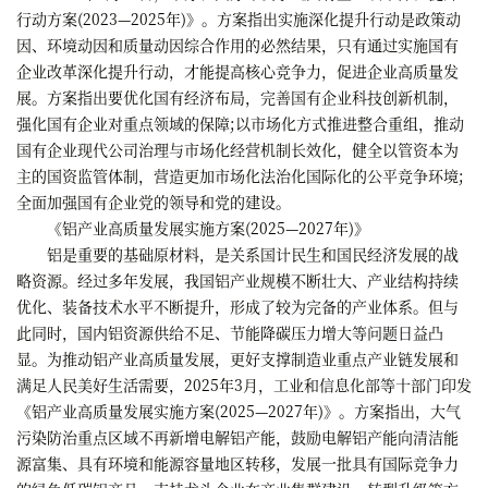
行动方案(2023—2025年)》。方案指出实施深化提升行动是政策动
因、环境动因和质量动因综合作用的必然结果，只有通过实施国有
企业改革深化提升行动，才能提高核心竞争力，促进企业高质量发
展。方案指出要优化国有经济布局，完善国有企业科技创新机制，
强化国有企业对重点领域的保障;以市场化方式推进整合重组，推动
国有企业现代公司治理与市场化经营机制长效化，健全以管资本为
主的国资监管体制，营造更加市场化法治化国际化的公平竞争环境;
全面加强国有企业党的领导和党的建设。
《铝产业高质量发展实施方案(2025—2027年)》
铝是重要的基础原材料，是关系国计民生和国民经济发展的战
略资源。经过多年发展，我国铝产业规模不断壮大、产业结构持续
优化、装备技术水平不断提升，形成了较为完备的产业体系。但与
此同时，国内铝资源供给不足、节能降碳压力增大等问题日益凸
显。为推动铝产业高质量发展，更好支撑制造业重点产业链发展和
满足人民美好生活需要，2025年3月，工业和信息化部等十部门印发
《铝产业高质量发展实施方案(2025—2027年)》。方案指出，大气
污染防治重点区域不再新增电解铝产能，鼓励电解铝产能向清洁能
源富集、具有环境和能源容量地区转移，发展一批具有国际竞争力