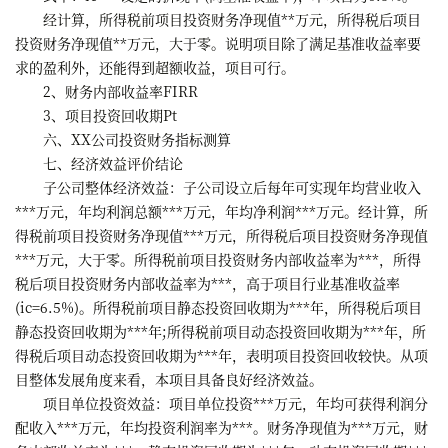
经计算，所得税前项目投资财务净现值**万元，所得税后项目
投资财务净现值**万元，大于零。说明项目除了满足基准收益率要
求的盈利外，还能得到超额收益，项目可行。
2、财务内部收益率FIRR
3、项目投资回收期Pt
六、XX公司投资财务指标测算
七、经济效益评价结论
子公司整体经济效益：子公司设立后每年可实现年均营业收入
***万元，年均利润总额***万元，年均净利润***万元。经计算，所
得税前项目投资财务净现值***万元，所得税后项目投资财务净现值
***万元，大于零。所得税前项目投资财务内部收益率为***，所得
税后项目投资财务内部收益率为***，高于项目行业基准收益率
(ic=6.5%)。所得税前项目静态投资回收期为***年，所得税后项目
静态投资回收期为***年;所得税前项目动态投资回收期为***年，所
得税后项目动态投资回收期为***年，表明项目投资回收较快。从项
目整体发展角度来看，本项目具备良好经济效益。
项目单位投资效益：项目单位投资***万元，年均可获得利润分
配收入***万元，年均投资利润率为***。财务净现值为***万元，财