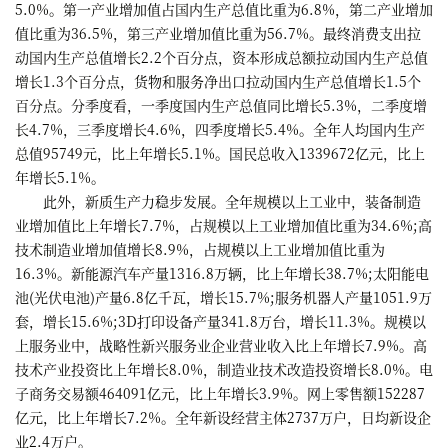
5.0%。第一产业增加值占国内生产总值比重为6.8%，第二产业增加
值比重为36.5%，第三产业增加值比重为56.7%。最终消费支出拉
动国内生产总值增长2.2个百分点，资本形成总额拉动国内生产总值
增长1.3个百分点，货物和服务净出口拉动国内生产总值增长1.5个
百分点。分季度看，一季度国内生产总值同比增长5.3%，二季度增
长4.7%，三季度增长4.6%，四季度增长5.4%。全年人均国内生产
总值95749元，比上年增长5.1%。国民总收入1339672亿元，比上
年增长5.1%。
此外，新质生产力稳步发展。全年规模以上工业中，装备制造
业增加值比上年增长7.7%，占规模以上工业增加值比重为34.6%;高
技术制造业增加值增长8.9%，占规模以上工业增加值比重为
16.3%。新能源汽车产量1316.8万辆，比上年增长38.7%;太阳能电
池(光伏电池)产量6.8亿千瓦，增长15.7%;服务机器人产量1051.9万
套，增长15.6%;3D打印设备产量341.8万台，增长11.3%。规模以
上服务业中，战略性新兴服务业企业营业收入比上年增长7.9%。高
技术产业投资比上年增长8.0%，制造业技术改造投资增长8.0%。电
子商务交易额464091亿元，比上年增长3.9%。网上零售额152287
亿元，比上年增长7.2%。全年新设经营主体2737万户，日均新设企
业2.4万户。