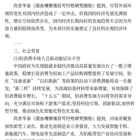
尚普华泰
《
》
提到，尽管外部环
混合增资项目可行性研究报告
境的变化对国内经济造成了一定冲击，但我国的经济发展充满韧
性，增长空间依然存在，国内经济长期向好的发展趋势不会因为外
部力量的阻碍而改变，为本项目的实施奠定了良好的宏观经济环
境。
……
三、社会背景
(1)铝消费市场大且新动能层出不穷
中国政府为实现稳就业稳经济推动高质量发展出台了一揽子增
量政策，稳增长促消费为铝加工产品结构调整提供了发展空间。铝
在“设备更新”“以旧换新”等政策的拉动下消费潜能将进一步激
发;“新三样”持续发展，为高端铝基材料带来新增量，有效保障了
铝消费稳步增长。“十五五”期间，铝消费发展方向将坚持需求导
向，充分满足市场和下游客户需求;坚持科技引领、创新驱动;加快转
型升级，推动绿色化智能化特色化发展。
尚普华泰
《
》
提到，河南省聚焦
混合增资项目可行性研究报告
加快新型工业化、推进先进制造业立省强省，大力发展智能手机、
新能源汽车、锂电池等先进制造产业，为铝板带箔产业协同发展和