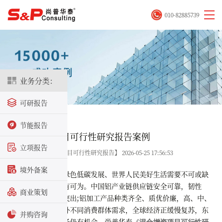
010-82885739
业务分类：
可研报告
首页
>
成功案例
节能报告
某混合增资项目可行性研究报告案例
立项报告
关键字：【混合增资项目可行性研究报告】 2026-05-25 17:56:53
境外备案
当前铝是全球绿色低碳发展、世界人民美好生活需要不可或缺
的金属材料，仍大有可为。中国铝产业链供应链安全可靠，韧性
商业策划
强，国际竞争优势突出;铝加工产品种类齐全、质优价廉，高、中、
低端产品满足国内外不同消费群体需求，全球经济正缓慢复苏，东
并购咨询
南亚等海外出口市场仍有机会。尚普华泰
《
混合增资项目可行性研