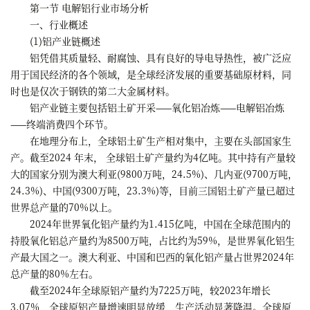
第一节 电解铝行业市场分析
一、行业概述
(1)铝产业链概述
铝凭借其质量轻、耐腐蚀、具有良好的导电导热性，被广泛应
用于国民经济的各个领域，是全球经济发展的重要基础原材料，同
时也是仅次于钢铁的第二大金属材料。
铝产业链主要包括铝土矿开采——氧化铝冶炼——电解铝冶炼
——终端消费四个环节。
在地理分布上，全球铝土矿生产相对集中，主要在头部国家生
产。截至2024 年末， 全球铝土矿产量约为4亿吨。其中持有产量较
大的国家分别为澳大利亚(9800万吨，24.5%)、几内亚(9700万吨，
24.3%)、中国(9300万吨，23.3%)等，目前三国铝土矿产量已超过
世界总产量的70%以上。
2024年世界氧化铝产量约为1.415亿吨，中国在全球范围内的
持股氧化铝总产量约为8500万吨，占比约为59%，是世界氧化铝生
产最大国之一。澳大利亚、中国和巴西的氧化铝产量占世界2024年
总产量的80%左右。
截至2024年全球原铝产量约为7225万吨，较2023年增长
3.07%，全球原铝产量增速明显放缓，生产活动显著降温。全球原