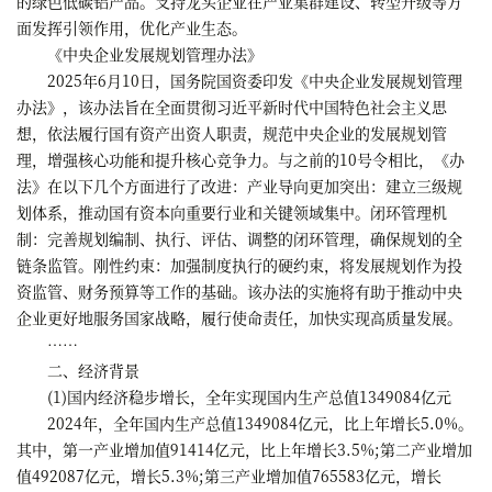
的绿色低碳铝产品。支持龙头企业在产业集群建设、转型升级等方
面发挥引领作用，优化产业生态。
《中央企业发展规划管理办法》
2025年6月10日，国务院国资委印发《中央企业发展规划管理
办法》，该办法旨在全面贯彻习近平新时代中国特色社会主义思
想，依法履行国有资产出资人职责，规范中央企业的发展规划管
理，增强核心功能和提升核心竞争力。与之前的10号令相比，《办
法》在以下几个方面进行了改进：产业导向更加突出：建立三级规
划体系，推动国有资本向重要行业和关键领域集中。闭环管理机
制：完善规划编制、执行、评估、调整的闭环管理，确保规划的全
链条监管。刚性约束：加强制度执行的硬约束，将发展规划作为投
资监管、财务预算等工作的基础。该办法的实施将有助于推动中央
企业更好地服务国家战略，履行使命责任，加快实现高质量发展。
……
二、经济背景
(1)国内经济稳步增长，全年实现国内生产总值1349084亿元
2024年，全年国内生产总值1349084亿元，比上年增长5.0%。
其中，第一产业增加值91414亿元，比上年增长3.5%;第二产业增加
值492087亿元，增长5.3%;第三产业增加值765583亿元，增长