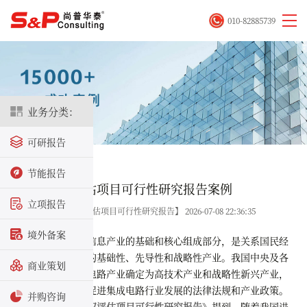
010-82885739
业务分类：
可研报告
首页
>
成功案例
节能报告
某知识产权评估项目可行性研究报告案例
立项报告
关键字：【知识产权评估项目可行性研究报告】 2026-07-08 22:36:35
境外备案
集成电路作为信息产业的基础和核心组成部分，是关系国民经
济和社会发展全局的基础性、先导性和战略性产业。我国中央及各
商业策划
级地方政府将集成电路产业确定为高技术产业和战略性新兴产业，
先后出台了一系列促进集成电路行业发展的法律法规和产业政策。
并购咨询
尚普华泰《
知识产权评估项目可行性研究报告
》提到，随着我国进