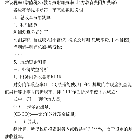
建设税率+增值税×(教育费附加费率+地方教育费附加费率)
各税率参见本章第一节基础数据说明。
3、总成本费用测算
4、利润测算
利润测算公式如下：
利润总额=营业收入(不含税)-税金及附加-总成本费用(不含税);
净利润=利润总额-所得税;
……
5、流动资金测算
三、经济效益分析
1、财务内部收益率FIRR
财务内部收益率(FIRR)系指能使项目在计算期内净现金流量现
值累计等于零时的折现率，即FIRR作为折现率使下式成立：
式中：CI——现金流入量;
CO——现金流出量;
(CI-CO)t——第t年的净现金流量;
n——计算期。
经计算，所得税后投资财务内部收益率为***%，高于设定的基
准收益率。