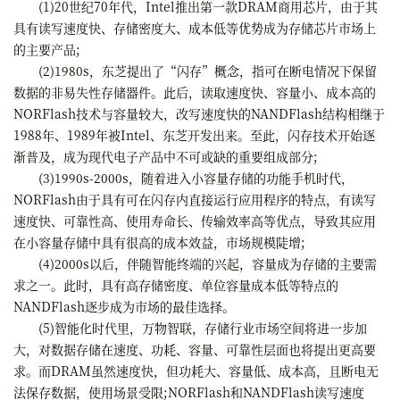
(1)20世纪70年代，Intel推出第一款DRAM商用芯片，由于其
具有读写速度快、存储密度大、成本低等优势成为存储芯片市场上
的主要产品;
(2)1980s，东芝提出了“闪存”概念，指可在断电情况下保留
数据的非易失性存储器件。此后，读取速度快、容量小、成本高的
NORFlash技术与容量较大，改写速度快的NANDFlash结构相继于
1988年、1989年被Intel、东芝开发出来。至此，闪存技术开始逐
渐普及，成为现代电子产品中不可或缺的重要组成部分;
(3)1990s-2000s，随着进入小容量存储的功能手机时代，
NORFlash由于具有可在闪存内直接运行应用程序的特点，有读写
速度快、可靠性高、使用寿命长、传输效率高等优点，导致其应用
在小容量存储中具有很高的成本效益，市场规模陡增;
(4)2000s以后，伴随智能终端的兴起，容量成为存储的主要需
求之一。此时，具有高存储密度、单位容量成本低等特点的
NANDFlash逐步成为市场的最佳选择。
(5)智能化时代里，万物智联，存储行业市场空间将进一步加
大，对数据存储在速度、功耗、容量、可靠性层面也将提出更高要
求。而DRAM虽然速度快，但功耗大、容量低、成本高，且断电无
法保存数据，使用场景受限;NORFlash和NANDFlash读写速度