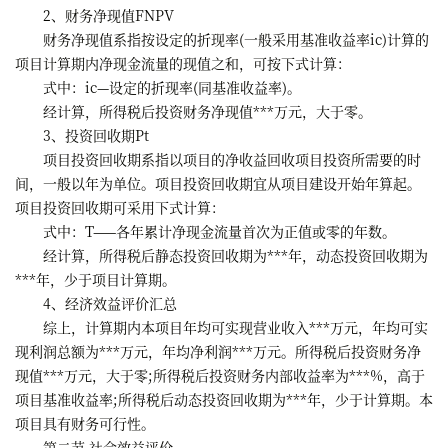
2、财务净现值FNPV
财务净现值系指按设定的折现率(一般采用基准收益率ic)计算的
项目计算期内净现金流量的现值之和，可按下式计算：
式中：ic—设定的折现率(同基准收益率)。
经计算，所得税后投资财务净现值***万元，大于零。
3、投资回收期Pt
项目投资回收期系指以项目的净收益回收项目投资所需要的时
间，一般以年为单位。项目投资回收期宜从项目建设开始年算起。
项目投资回收期可采用下式计算：
式中：T——各年累计净现金流量首次为正值或零的年数。
经计算，所得税后静态投资回收期为***年，动态投资回收期为
***年，少于项目计算期。
4、经济效益评价汇总
综上，计算期内本项目年均可实现营业收入***万元，年均可实
现利润总额为***万元，年均净利润***万元。所得税后投资财务净
现值***万元，大于零;所得税后投资财务内部收益率为***%，高于
项目基准收益率;所得税后动态投资回收期为***年，少于计算期。本
项目具有财务可行性。
第二节 社会效益评价