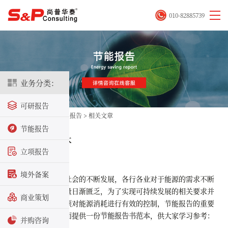
010-82885739
业务分类：
可研报告
首页
>
立项咨询
>
节能报告
>
相关文章
节能报告
节能报告书范本
立项报告
2021-01-12
境外备案
随着我国经济社会的不断发展，各行各业对于能源的需求不断
扩大，使得能源总量日渐匮乏，为了实现可持续发展的相关要求并
商业策划
降低能源浪费，必须对能源消耗进行有效的控制，节能报告的重要
性正日益凸显。下面提供一份
节能报告书范本
，供大家学习参考：
并购咨询