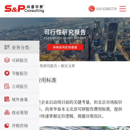
010-82885739
业务分类：
可研报告
首页
>
立项咨询
>
可行性研究报告
>
相关文章
节能报告
北京可研报告费用标准
立项报告
2025-09-18
境外备案
可研报告费用是企业启动项目前的关键考量，但北京市场报价
差异大、影响因素多。尚普华泰本文
北京可研报告费用标准
，提供
商业策划
省钱避坑方法，帮你快速掌握定价逻辑，规避决策误区。
并购咨询