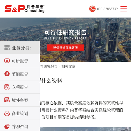
010-82885739
业务分类：
可研报告
首页
>
立项咨询
>
可行性研究报告
>
相关文章
节能报告
项目做可研需要什么资料
立项报告
2025-09-19
境外备案
可研是项目决策的核心依据，其质量高度依赖资料的完整性与
准确性。
项目做可研需要什么资料？
尚普华泰结合实操经验整理的
商业策划
可研所需资料清单，为项目前期筹备提供清晰参考。
并购咨询