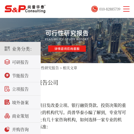
010-82885739
业务分类：
可研报告
首页
>
立项咨询
>
可行性研究报告
>
相关文章
节能报告
专业写可行性报告公司
立项报告
2025-10-27
境外备案
可研报告作为项目发改委立项、银行融资贷款、投资决策的重
要资料，一般由专业的机构代写。尚普华泰小编了解到，
专业写可
商业策划
行性报告公司
市面上有几十家咨询机构，如何选择一家专业的机
构，可参考以下的标准：
并购咨询