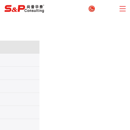
010-82885739
业务分类：
可研报告
首页
>
立项咨询
>
可行性研究报告
>
相关文章
节能报告
可行性研究报告编制需要什么资质？
立项报告
2025-12-02
境外备案
在项目申报过程中，一份专业的可行性研究报告是项目建设的
关键。
可行性研究报告编制需要什么资质？
然而，许多项目单位不
商业策划
清楚编制可研报告。选择无资质的可研报告编写机构，可能导致项
目无法通过审批。尚普华泰本文将详细解读编制可研报告的资质要
并购咨询