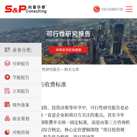
010-82885739
业务分类：
可研报告
首页
>
立项咨询
>
可行性研究报告
>
相关文章
节能报告
2026年可研报告收费标准
立项报告
2026-01-06
境外备案
在项目立项、融资、投资决策等环节中，可行性研究报告是必
备文件，其收费标准一直是企业和项目方关注的重点。其实今年
商业策划
2026年可研报告编制收费
并无统一固定标准，而是由第三方咨询机
构结合项目实际情况综合核定。核心定价逻辑围绕“项目投资规
并购咨询
模、行业技术特点、报告复杂程度、项目用途等。