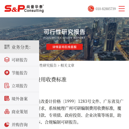
010-82885739
业务分类：
可研报告
首页
>
立项咨询
>
可行性研究报告
>
相关文章
节能报告
广州可研编制费用收费标准
立项报告
2026-02-25
境外备案
本文依据国家发改委计价格〔1999〕1283号文件、广东省及广
州市工程咨询行业要求，系统梳理
广州可研编制费用收费标准
，覆
商业策划
盖立项备案、银行贷款、专项债、政府投资、企业决策等场景，助
力企业快速核算成本、合规编制可研报告。
并购咨询