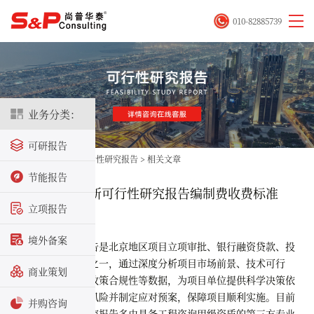
010-82885739
业务分类：
可研报告
首页
>
立项咨询
>
可行性研究报告
>
相关文章
节能报告
北京2026年最新可行性研究报告编制费收费标准
立项报告
2026-04-02
境外备案
可行性研究报告是北京地区项目立项审批、银行融资贷款、投
资决策的重要资料之一，通过深度分析项目市场前景、技术可行
商业策划
性、财务收益率、政策合规性等数据，为项目单位提供科学决策依
据，精准识别项目风险并制定应对预案，保障项目顺利实施。目前
并购咨询
北京地区可行性研究报告多由具备工程咨询甲级资质的第三方专业