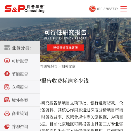
010-82885739
业务分类：
可研报告
首页
>
立项咨询
>
可行性研究报告
>
相关文章
节能报告
北京可行性研究报告收费标准多少钱
立项报告
2026-05-18
境外备案
在北京，可行性研究报告是项目立项审批、银行融资贷款、企
业投资决策的核心必备资料，其核心作用是通过深度分析项目市场
商业策划
前景、技术可行性、财务收益率、政策合规性等关键数据，为项目
单位提供科学决策依据。目前北京地区可研报告由具第三方专业咨
并购咨询
询机构编制，其中尚普华泰作为北京本地资深咨询机构，凭借甲级