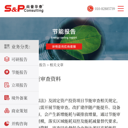
010-82885739
业务分类：
可研报告
首页
>
立项咨询
>
节能报告
>
相关文章
节能报告
改扩建项目节能审查资料
立项报告
2026-06-04
境外备案
依据《节约能源法》及固定资产投资项目节能审查相关规定，
改建、扩建项目依法需开展节能审查。改扩建伴随产能提升、设备
商业策划
更新与公用设施扩容，会产生新增能耗与碳排放增量，通过节能审
查可核定新增用能规模，落实区域能耗双控及能耗减量替代要求。
并购咨询
改扩建项目节能审查资料
，审查同步督促企业淘汰老旧高耗能装