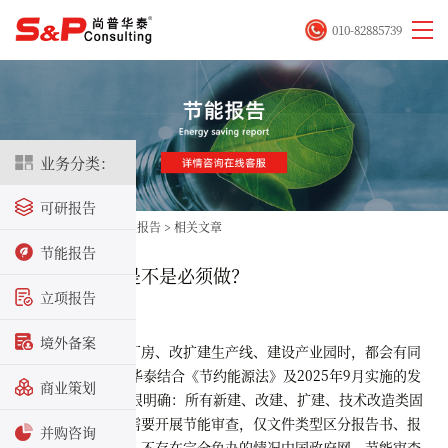
010-82885739
业务分类：
可研报告
首页
>
立项咨询
>
节能报告
>
相关文章
节能报告
节能评估报告是不是必须做？​
立项报告
2026-07-06
境外备案
很多企业新建厂房、改扩建生产线、建设产业园时，都会有同
一个疑问：
02
尚普华泰结合《节约能源法》及2025年9月实施的发
商业策划
改委31号令，答案很明确：所有新建、改建、扩建、技术改造类固
定资产项目，全部需要开展节能审查，仅文件类型区分报告书、报
并购咨询
告表、登记表三类，不存在完全免办的情况中国政府网。节能审查