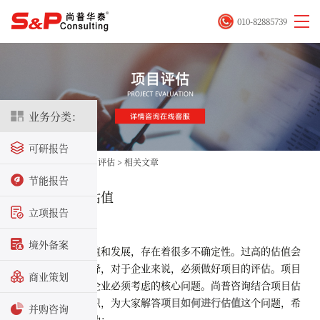
010-82885739
业务分类：
可研报告
首页
>
评估咨询
>
项目评估
>
相关文章
节能报告
项目如何进行估值
立项报告
2021-01-15
境外备案
项目在未来价值和发展，存在着很多不确定性。过高的估值会
让投资人信任度下降，对于企业来说，必须做好项目的评估。项目
商业策划
估值，是需要初创企业必须考虑的核心问题。尚普咨询结合项目估
值的经验和专业知识，为大家解答
项目如何进行估值
这个问题，希
并购咨询
望能对大家有所帮助：