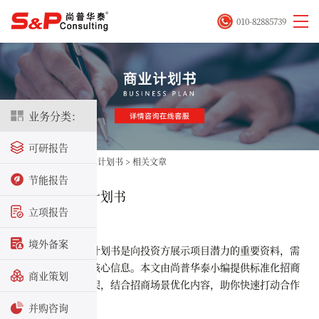
010-82885739
业务分类：
可研报告
首页
>
决策咨询
>
商业计划书
>
相关文章
节能报告
招商引资项目计划书
立项报告
2025-10-13
境外备案
招商引资项目计划书是向投资方展示项目潜力的重要资料，需
清晰展示了项目的核心信息。本文由尚普华泰小编提供标准化
招商
商业策划
引资项目计划书
框架，结合招商场景优化内容，助你快速打动合作
方。
并购咨询