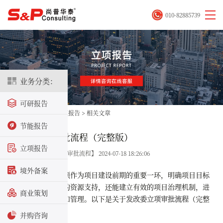
010-82885739
业务分类：
可研报告
首页
>
立项咨询
>
立项报告
>
相关文章
节能报告
发改委立项审批流程（完整版）
立项报告
关键字：【发改委立项审批流程】 2024-07-18 18:26:06
境外备案
发改委项目立项作为项目建设前期的重要一环，明确项目目标
和范围，获取必要的资源支持，还能建立有效的项目治理机制，进
商业策划
行全面的风险评估和管理。以下是关于
发改委立项审批流程
（完整
版）：
并购咨询