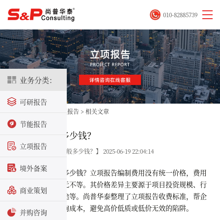
010-82885739
业务分类：
可研报告
首页
>
立项咨询
>
立项报告
>
相关文章
节能报告
立项报告一般多少钱？
立项报告
关键字：【立项报告一般多少钱？】 2025-06-19 22:04:14
境外备案
立项报告一般多少钱？
立项报告编制费用没有统一价格，费用
从几千元到几十万元不等。其价格差异主要源于项目投资规模、行
商业策划
业属性、资质和用途等。尚普华泰整理了立项报告收费标准，帮企
业合理控制前期咨询成本，避免高价低质或低价无效的陷阱。
并购咨询