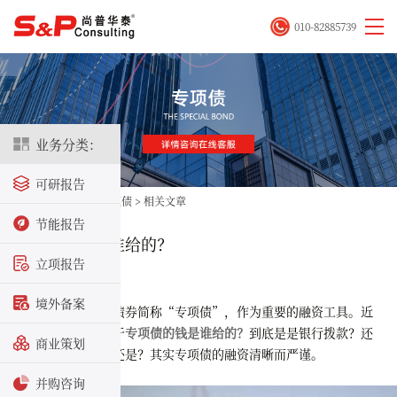
010-82885739
业务分类：
可研报告
首页
>
立项咨询
>
专项债
>
相关文章
节能报告
专项债的钱是谁给的？
立项报告
2025-07-14
境外备案
地方政府专项债券简称“专项债”，作为重要的融资工具。近
期很多客户咨询关于
专项债的钱是谁给的？
到底是是银行拨款？还
商业策划
是政府财政兜底？还是？其实专项债的融资清晰而严谨。
并购咨询