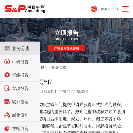
010-82885739
业务分类：
可研报告
首页
>
立项咨询
>
立项报告
>
相关文章
节能报告
完整版政府立项流程
立项报告
关键字：【完整版政府立项流程】 2025-11-12 20:30:54
境外备案
政府立项是向政府主管部门提交申请并获得正式批准的过程。
是决定项目能否顺利实施的重要环节。熟知完整的政府立项关系到
商业策划
项目的合法性，把控项目后续用地、规划、环评、施工等各个环
节。掌握立项流程，能够帮助企业节省时间成本、规避投资风险、
并购咨询
提高项目成功率。以下是尚普华泰整理的完整版
政府立项流程
：