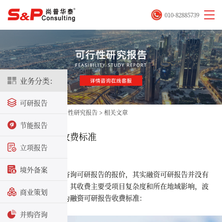
010-82885739
业务分类：
可研报告
首页
>
立项咨询
>
可行性研究报告
>
相关文章
节能报告
融资可研报告收费标准
立项报告
2025-12-03
境外备案
近期很大客户咨询可研报告的报价，其实融资可研报告并没有
全国统一的定价表，其收费主要受项目复杂度和所在地域影响，波
商业策划
动范围较大。以下为
融资可研报告收费标准
：
并购咨询