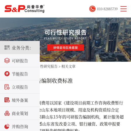
010-82885739
业务分类：
可研报告
首页
>
立项咨询
>
可行性研究报告
>
相关文章
节能报告
山东省可研报告编制收费标准​
立项报告
2025-12-03
境外备案
山东省可研编制费用以国家《建设项目前期工作咨询收费暂行
规定》为基础，结合山东本地项目规模、用途及机构资质综合定
商业策划
价。尚普华泰作为深耕山东15年的可研报告编制机构，累计服务超
5000多家企业，熟悉山东省发改委立项、银行融资、政策申报要
并购咨询
求，以下为
山东省可研报告编制收费标准
：