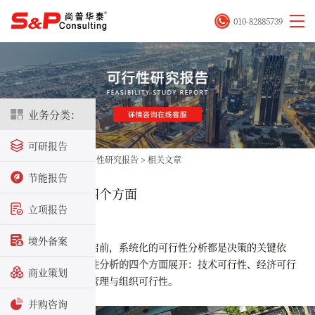
010-82885739
业务分类：
可研报告
首页
>
立项咨询
>
可行性研究报告
>
相关文章
节能报告
可行性分析的四个方面
立项报告
2025-12-26
境外备案
在任何新项目启前，系统化的可行性分析都是决策的关键依
据。通常
围绕可行性分析的四个方面
展开：技术可行性、经济可行
商业策划
性、市场可行性、管理与组织可行性。
并购咨询