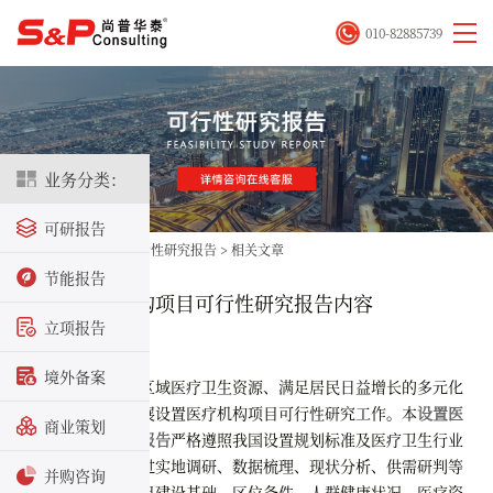
010-82885739
业务分类：
可研报告
首页
>
立项咨询
>
可行性研究报告
>
相关文章
节能报告
某设立医疗机构项目可行性研究报告内容
立项报告
2026-06-09
境外备案
为进一步优化区域医疗卫生资源、满足居民日益增长的多元化
就医需求，本次开展设置医疗机构项目可行性研究工作。本
设置医
商业策划
疗机构可行性研究报告
严格遵照我国设置规划标准及医疗卫生行业
管理相关政策，通过实地调研、数据梳理、现状分析、供需研判等
并购咨询
方式，系统核查项目建设基础、区位条件、人群健康状况、医疗资