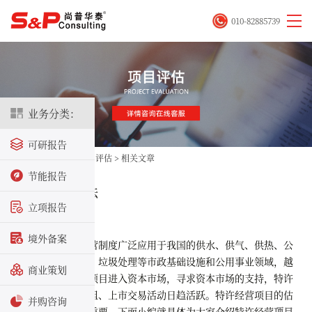
010-82885739
业务分类：
可研报告
首页
>
评估咨询
>
项目评估
>
相关文章
节能报告
项目的估值方法
立项报告
2021-01-15
境外备案
目前，特许经营制度广泛应用于我国的供水、供气、供热、公
共交通、污水处理、垃圾处理等市政基础设施和公用事业领域，越
商业策划
来越多的特许经营项目进入资本市场，寻求资本市场的支持，特许
经营项目并购、重组、上市交易活动日趋活跃。特许经营项目的估
并购咨询
值方法就显得至关重要，下面小编就具体为大家介绍特许经营
项目