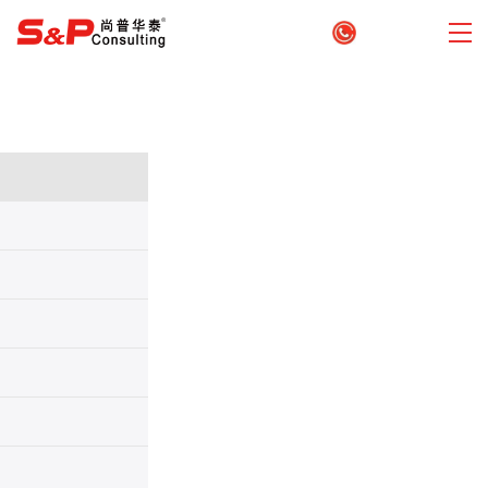
010-82885739
业务分类：
可研报告
首页
>
评估咨询
>
项目后评价
>
相关文章
节能报告
房地产开发项目后评价报告内容
立项报告
2025-10-31
境外备案
房地产开发项目后评价报告是总结经验教训、提升未来决策科
学性的关键依据，还能强化责任监督，优化资源配置，并将实践转
商业策划
化为组织知识，为未来的工作和投资提供指导，是实现精细化、科
学化管理不可或缺的工具。以下某
房地产开发项目后评价报告
内
并购咨询